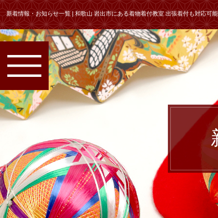
新着情報・お知らせ一覧 | 和歌山 岩出市にある着物着付教室 出張着付も対応可