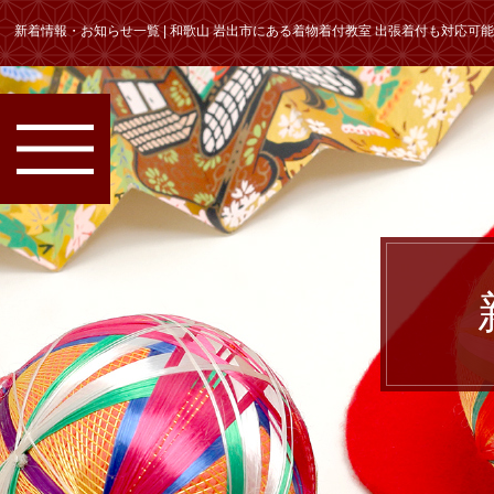
新着情報・お知らせ一覧 | 和歌山 岩出市にある着物着付教室 出張着付も対応可