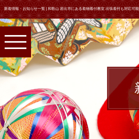
新着情報・お知らせ一覧 | 和歌山 岩出市にある着物着付教室 出張着付も対応可